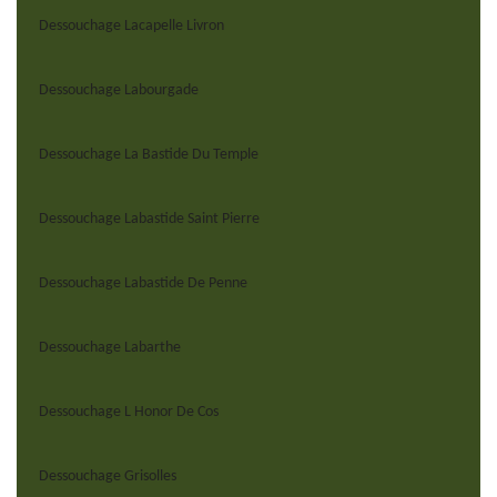
Dessouchage Lacapelle Livron
Dessouchage Labourgade
Dessouchage La Bastide Du Temple
Dessouchage Labastide Saint Pierre
Dessouchage Labastide De Penne
Dessouchage Labarthe
Dessouchage L Honor De Cos
Dessouchage Grisolles