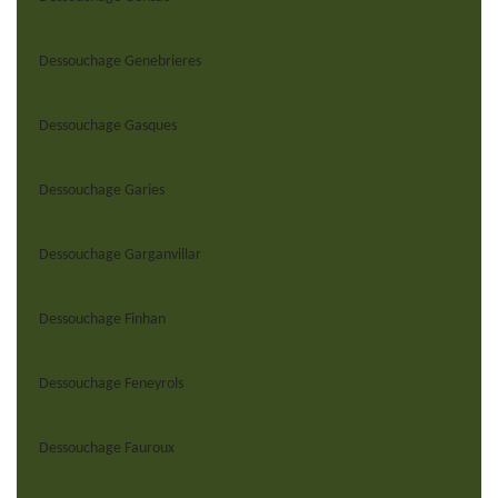
Dessouchage Genebrieres
Dessouchage Gasques
Dessouchage Garies
Dessouchage Garganvillar
Dessouchage Finhan
Dessouchage Feneyrols
Dessouchage Fauroux