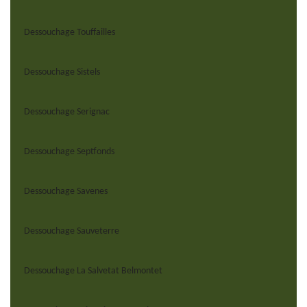
Dessouchage Touffailles
Dessouchage Sistels
Dessouchage Serignac
Dessouchage Septfonds
Dessouchage Savenes
Dessouchage Sauveterre
Dessouchage La Salvetat Belmontet