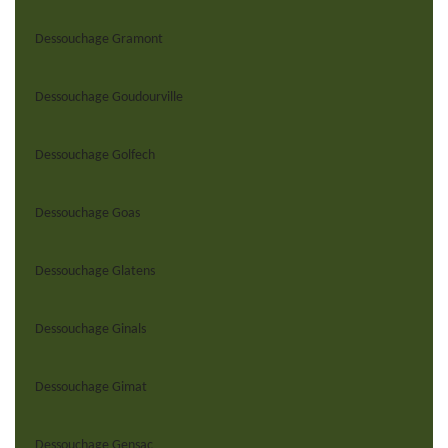
Dessouchage Gramont
Dessouchage Goudourville
Dessouchage Golfech
Dessouchage Goas
Dessouchage Glatens
Dessouchage Ginals
Dessouchage Gimat
Dessouchage Gensac