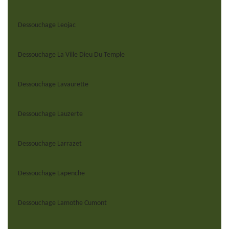
Dessouchage Leojac
Dessouchage La Ville Dieu Du Temple
Dessouchage Lavaurette
Dessouchage Lauzerte
Dessouchage Larrazet
Dessouchage Lapenche
Dessouchage Lamothe Cumont