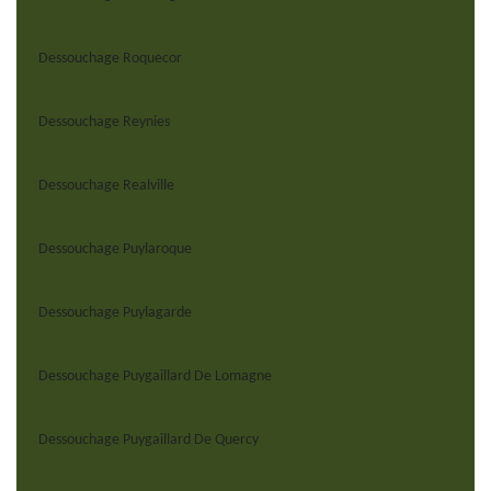
Dessouchage Roquecor
Dessouchage Reynies
Dessouchage Realville
Dessouchage Puylaroque
Dessouchage Puylagarde
Dessouchage Puygaillard De Lomagne
Dessouchage Puygaillard De Quercy