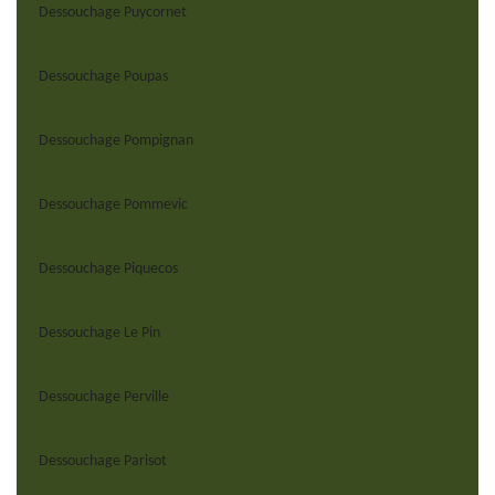
Dessouchage Puycornet
Dessouchage Poupas
Dessouchage Pompignan
Dessouchage Pommevic
Dessouchage Piquecos
Dessouchage Le Pin
Dessouchage Perville
Dessouchage Parisot