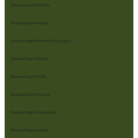
Dessouchage Molieres
Dessouchage Moissac
Dessouchage Miramont Du Quercy
Dessouchage Mirabel
Dessouchage Merles
Dessouchage Meauzac
Dessouchage Maumusson
Dessouchage Maubec