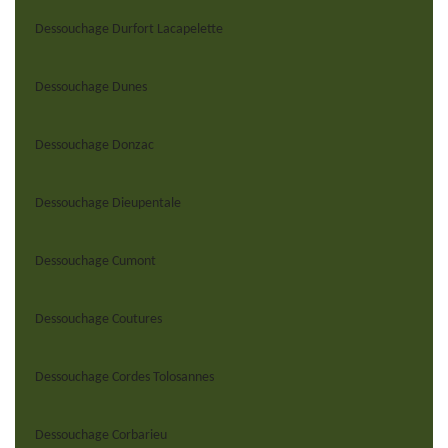
Dessouchage Durfort Lacapelette
Dessouchage Dunes
Dessouchage Donzac
Dessouchage Dieupentale
Dessouchage Cumont
Dessouchage Coutures
Dessouchage Cordes Tolosannes
Dessouchage Corbarieu