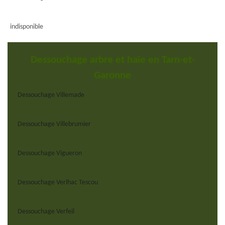
indisponible
Dessouchage arbre et haie en Tarn-et-
Garonne
Dessouchage Villemade
Dessouchage Villebrumier
Dessouchage Vigueron
Dessouchage Verlhac Tescou
Dessouchage Verfeil