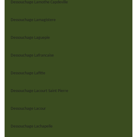
Dessouchage Lamothe Capdeville
Dessouchage Lamagistere
Dessouchage Laguepie
Dessouchage Lafrancaise
Dessouchage Lafitte
Dessouchage Lacourt Saint Pierre
Dessouchage Lacour
Dessouchage Lachapelle