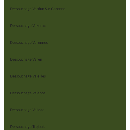
Dessouchage Verdun Sur Garonne
Dessouchage Vazerac
Dessouchage Varennes
Dessouchage Varen
Dessouchage Valeilles
Dessouchage Valence
Dessouchage Vaissac
Dessouchage Trejouls