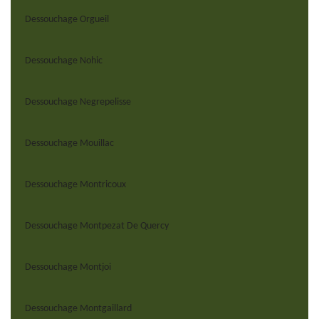
Dessouchage Orgueil
Dessouchage Nohic
Dessouchage Negrepelisse
Dessouchage Mouillac
Dessouchage Montricoux
Dessouchage Montpezat De Quercy
Dessouchage Montjoi
Dessouchage Montgaillard