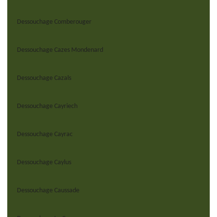
Dessouchage Comberouger
Dessouchage Cazes Mondenard
Dessouchage Cazals
Dessouchage Cayriech
Dessouchage Cayrac
Dessouchage Caylus
Dessouchage Caussade