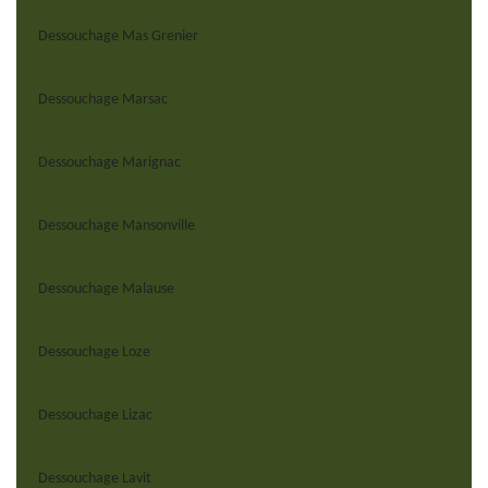
Dessouchage Mas Grenier
Dessouchage Marsac
Dessouchage Marignac
Dessouchage Mansonville
Dessouchage Malause
Dessouchage Loze
Dessouchage Lizac
Dessouchage Lavit