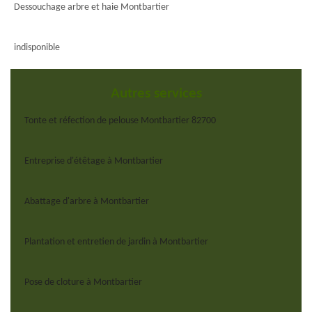
Dessouchage arbre et haie Montbartier
indisponible
Autres services
Tonte et réfection de pelouse Montbartier 82700
Entreprise d'étêtage à Montbartier
Abattage d'arbre à Montbartier
Plantation et entretien de jardin à Montbartier
Pose de cloture à Montbartier