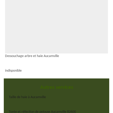
Dessouchage arbre et haie Aucamville
indisponible
Autres services
Taille de haie à Aucamville
Tonte et réfection de pelouse Aucamville 82600