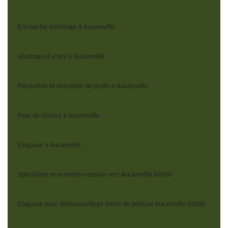
Entreprise d'étêtage à Aucamville
Abattage d'arbre à Aucamville
Plantation et entretien de jardin à Aucamville
Pose de cloture à Aucamville
Elagueur à Aucamville
Spécialiste en entretien espace vert Aucamville 82600
Elagueur pour débroussaillage tonte de pelouse Aucamville 82600