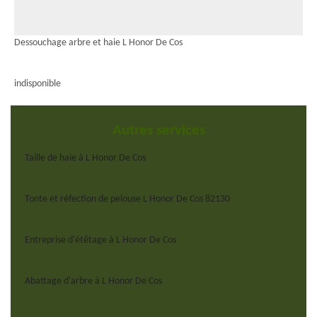
Dessouchage arbre et haie L Honor De Cos
indisponible
Autres services
Taille de haie à L Honor De Cos
Tonte et réfection de pelouse L Honor De Cos 82130
Entreprise d'étêtage à L Honor De Cos
Abattage d'arbre à L Honor De Cos