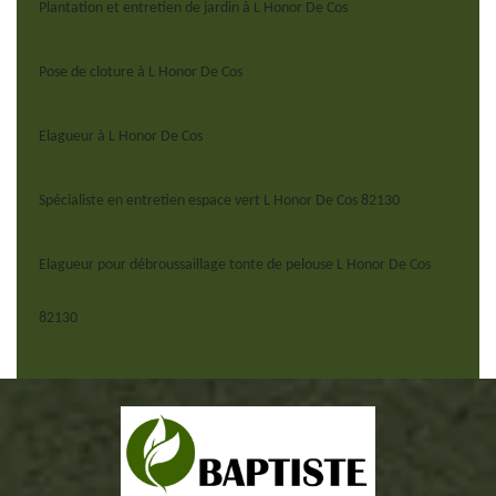
Plantation et entretien de jardin à L Honor De Cos
Pose de cloture à L Honor De Cos
Elagueur à L Honor De Cos
Spécialiste en entretien espace vert L Honor De Cos 82130
Elagueur pour débroussaillage tonte de pelouse L Honor De Cos
82130