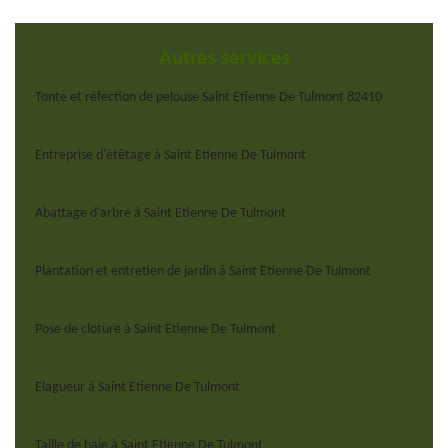
Autres services
Tonte et réfection de pelouse Saint Etienne De Tulmont 82410
Entreprise d'étêtage à Saint Etienne De Tulmont
Abattage d'arbre à Saint Etienne De Tulmont
Plantation et entretien de jardin à Saint Etienne De Tulmont
Pose de cloture à Saint Etienne De Tulmont
Elagueur à Saint Etienne De Tulmont
Taille de haie à Saint Etienne De Tulmont