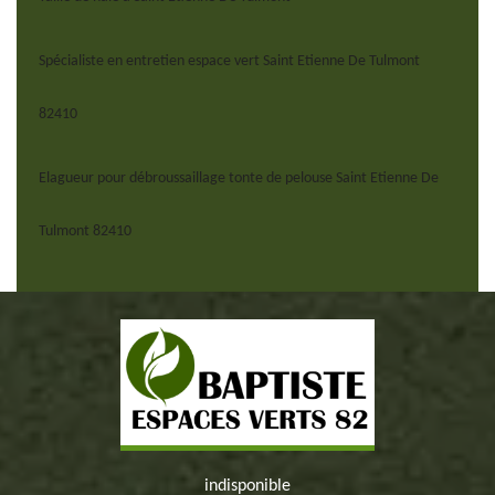
Spécialiste en entretien espace vert Saint Etienne De Tulmont
82410
Elagueur pour débroussaillage tonte de pelouse Saint Etienne De
Tulmont 82410
indisponible