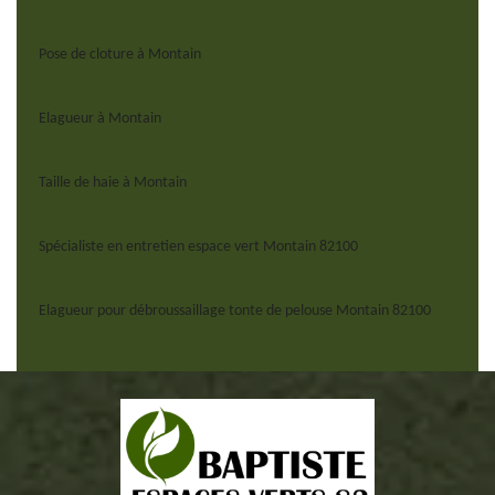
Pose de cloture à Montain
Elagueur à Montain
Taille de haie à Montain
Spécialiste en entretien espace vert Montain 82100
Elagueur pour débroussaillage tonte de pelouse Montain 82100