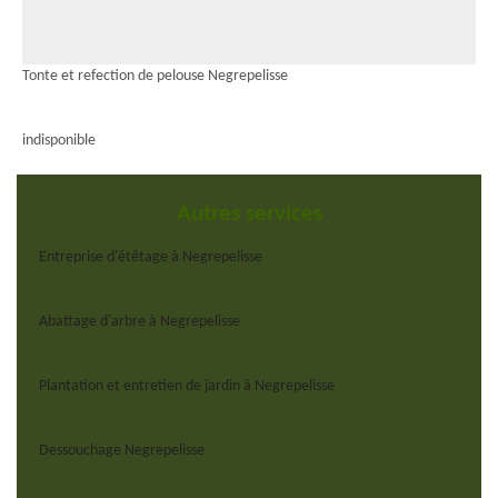
Tonte et refection de pelouse Negrepelisse
indisponible
Autres services
Entreprise d'étêtage à Negrepelisse
Abattage d'arbre à Negrepelisse
Plantation et entretien de jardin à Negrepelisse
Dessouchage Negrepelisse