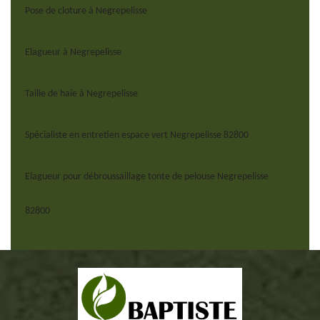
Pose de cloture à Negrepelisse
Elagueur à Negrepelisse
Taille de haie à Negrepelisse
Spécialiste en entretien espace vert Negrepelisse 82800
Elagueur pour débroussaillage tonte de pelouse Negrepelisse
82800