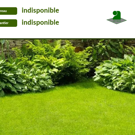
indisponible
reau
indisponible
antier