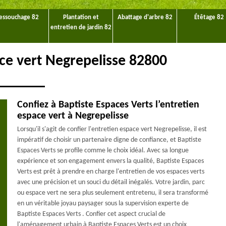
essouchage 82
Plantation et
Abattage d'arbre 82
Étêtage 82
entretien de jardin 82
ace vert Negrepelisse 82800
Confiez à Baptiste Espaces Verts l’entretien
espace vert à Negrepelisse
Lorsqu'il s'agit de confier l'entretien espace vert Negrepelisse, il est
impératif de choisir un partenaire digne de confiance, et Baptiste
Espaces Verts se profile comme le choix idéal. Avec sa longue
expérience et son engagement envers la qualité, Baptiste Espaces
Verts est prêt à prendre en charge l'entretien de vos espaces verts
avec une précision et un souci du détail inégalés. Votre jardin, parc
ou espace vert ne sera plus seulement entretenu, il sera transformé
en un véritable joyau paysager sous la supervision experte de
Baptiste Espaces Verts . Confier cet aspect crucial de
l'aménagement urbain à Baptiste Espaces Verts est un choix