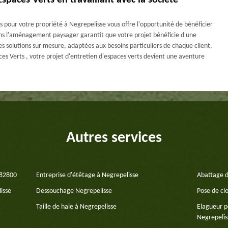
Espaces Verts en travaillant avec la société
s pour votre propriété à Negrepelisse vous offre l'opportunité de bénéficier
dans l'aménagement paysager garantit que votre projet bénéficie d'une
es solutions sur mesure, adaptées aux besoins particuliers de chaque client,
ces Verts , votre projet d'entretien d'espaces verts devient une aventure
Autres services
 82800
Entreprise d'étêtage à Negrepelisse
Abattage d
isse
Dessouchage Negrepelisse
Pose de cl
Taille de haie à Negrepelisse
Elagueur p
Negrepelis