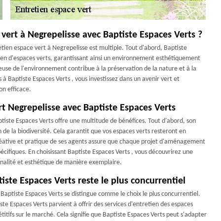
e vert à Negrepelisse avec Baptiste Espaces Verts ?
retien espace vert à Negrepelisse est multiple. Tout d'abord, Baptiste
etien d'espaces verts, garantissant ainsi un environnement esthétiquement
euse de l'environnement contribue à la préservation de la nature et à la
s à Baptiste Espaces Verts , vous investissez dans un avenir vert et
on efficace.
rt Negrepelisse avec Baptiste Espaces Verts
ptiste Espaces Verts offre une multitude de bénéfices. Tout d'abord, son
n de la biodiversité. Cela garantit que vos espaces verts resteront en
créative et pratique de ses agents assure que chaque projet d'aménagement
cifiques. En choisissant Baptiste Espaces Verts , vous découvrirez une
nnalité et esthétique de manière exemplaire.
tiste Espaces Verts reste le plus concurrentiel
 Baptiste Espaces Verts se distingue comme le choix le plus concurrentiel.
ste Espaces Verts parvient à offrir des services d'entretien des espaces
pétitifs sur le marché. Cela signifie que Baptiste Espaces Verts peut s'adapter