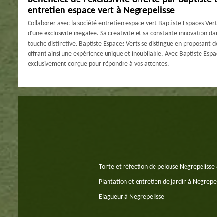
Bénéficiez de l’exclusivité offerte par Baptiste 
entretien espace vert à Negrepelisse
Collaborer avec la société entretien espace vert Baptiste Espaces Vert
d'une exclusivité inégalée. Sa créativité et sa constante innovation 
touche distinctive. Baptiste Espaces Verts se distingue en proposant d
offrant ainsi une expérience unique et inoubliable. Avec Baptiste Espa
exclusivement conçue pour répondre à vos attentes.
Tonte et réfection de pelouse Negrepelisse
Plantation et entretien de jardin à Negrepel
Elagueur à Negrepelisse