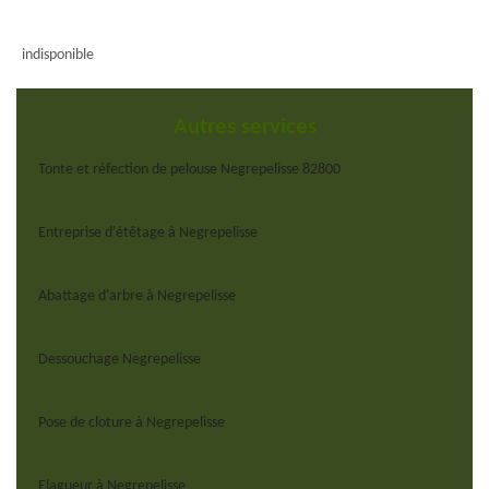
indisponible
Autres services
Tonte et réfection de pelouse Negrepelisse 82800
Entreprise d'étêtage à Negrepelisse
Abattage d'arbre à Negrepelisse
Dessouchage Negrepelisse
Pose de cloture à Negrepelisse
Elagueur à Negrepelisse