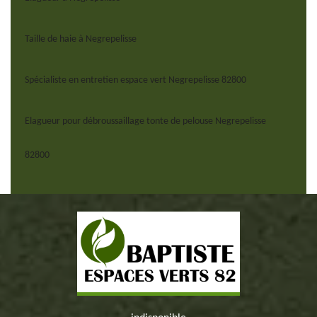
Taille de haie à Negrepelisse
Spécialiste en entretien espace vert Negrepelisse 82800
Elagueur pour débroussaillage tonte de pelouse Negrepelisse
82800