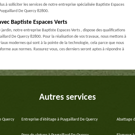
us à solliciter les services de notre entreprise spécialisée Baptiste Espaces
à Puygaillard De Quercy 82800.
avec Baptiste Espaces Verts
ardin, notre entreprise Baptiste Espaces Verts , dispose des qualifications
gaillard De Quercy 82800. Pour la réalisation de vos travaux, nous mettons à
riaux modernes qui sont à la pointe de la technologie, cela parce que nous
nforme aux normes. Rassurez-vous, ces derniers seront aptes à répondre à
Autres services
De Quercy
Entreprise d'étêtage à Puygaillard De Quercy
Abattage d