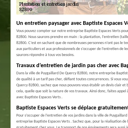
Un entretien paysager avec Baptiste Espaces V
Vous pouvez compter sur notre entreprise Baptiste Espaces Verts pour 
82800. Nous saurons prendre en main : la plantation, l’entretien (taille
82800. C’est en sachant que de nombreuses personnes n’ont pas le temp
aux particuliers et aux professionnels de s’occuper de l’entretien de l
saurons répondre à tous vos besoins.
Travaux d’entretien de jardin pas cher avec Ba
Dans la ville de Puygaillard De Quercy 82800, notre entreprise Baptist
de qualité à un tarif pas cher, défiant toutes concurrences. Si vous vo
Quercy 82800, sachez que nous pouvons vous établir un devis clair et b
cela, quelle que soit la nature de vos travaux. Ainsi donc, faites appel
avec Baptiste Espaces Verts .
Baptiste Espaces Verts se déplace gratuitemen
Pour s’occuper de l’entretien de vos jardins dans la ville de Puygaillar
entreprise Baptiste Espaces Verts . Sachez que, pour la réalisation de l
gratuitement chez vous. Le transport de nos équipements sera aussi à