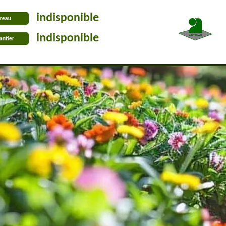
indisponible
reau
indisponible
antier