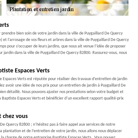
erts
prendre bien soin de votre jardin dans la ville de Puygaillard De Quercy
) et l’arrosage de vos fleurs et arbres dans la ville de Puygaillard De Quercy
s pour s’occuper de leurs jardins, que nous ait venue l’idée de proposer
eur jardin dans la ville de Puygaillard De Quercy 82800. Rassurez-vous, nous
ptiste Espaces Verts
e Espaces Verts est réputée pour réaliser des travaux d’entretien de jardin
ulez avoir une idée de nos prix pour un entretien de jardin à Puygaillard De
ien détaillé. Nous pouvons ajuster nos prestations selon votre budget et
 à Baptiste Espaces Verts et bénéficier d’un excellent rapport qualité-prix
t chez vous
d De Quercy 82800 ; n’hésitez pas à faire appel aux services de notre
a plantation et de l’entretien de votre jardin, nous allons nous déplacer
 la charge de notre entreprise Baptiste Espaces Verts . Vous pouvez