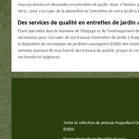
tous vos besoins et demandes en entretien de jardin. Ainsi, n’hésitez pl
Verts , pour s’occuper de la plantation et l’entretien de votre jardin 
Des services de qualité en entretien de jardin 
Étant spécialisé dans le domaine de l’élagage et de l’aménagement de j
nécessaires pour s’occuper de vos travaux d’entretien de jardin à Puy
la disposition de nos équipes de jardiniers paysagistes 82800 des maté
sommes soucieux de vous fournir des travaux de qualité, propre et co
vos besoins et exigences.
Tonte et réfection de pelouse Puygaillard 
82800