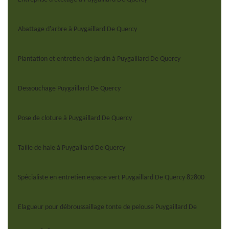
Abattage d'arbre à Puygaillard De Quercy
Plantation et entretien de jardin à Puygaillard De Quercy
Dessouchage Puygaillard De Quercy
Pose de cloture à Puygaillard De Quercy
Taille de haie à Puygaillard De Quercy
Spécialiste en entretien espace vert Puygaillard De Quercy 82800
Elagueur pour débroussaillage tonte de pelouse Puygaillard De