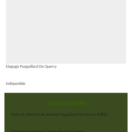
Elagage Puygaillard De Quercy
indisponible
Autres services
Tonte et réfection de pelouse Puygaillard De Quercy 82800
Entreprise d'étêtage à Puygaillard De Quercy