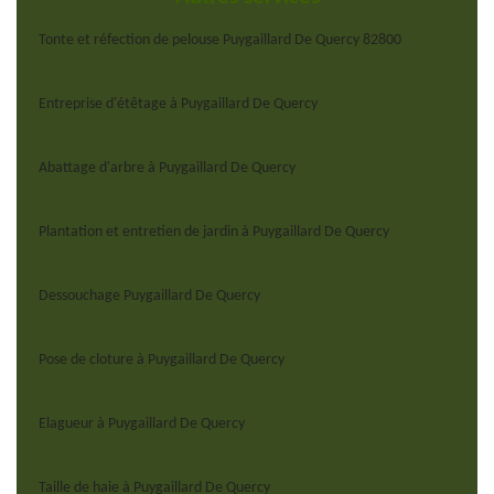
Tonte et réfection de pelouse Puygaillard De Quercy 82800
Entreprise d'étêtage à Puygaillard De Quercy
Abattage d'arbre à Puygaillard De Quercy
Plantation et entretien de jardin à Puygaillard De Quercy
Dessouchage Puygaillard De Quercy
Pose de cloture à Puygaillard De Quercy
Elagueur à Puygaillard De Quercy
Taille de haie à Puygaillard De Quercy