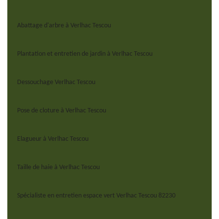
Abattage d'arbre à Verlhac Tescou
Plantation et entretien de jardin à Verlhac Tescou
Dessouchage Verlhac Tescou
Pose de cloture à Verlhac Tescou
Elagueur à Verlhac Tescou
Taille de haie à Verlhac Tescou
Spécialiste en entretien espace vert Verlhac Tescou 82230