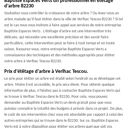
Baptiste Espaces Verts un professionnel en étêtage
d’arbre 82230
Souhaitez-vous contrôler la croissance de votre arbre ? Ou Avez-vous un
arbre malade qu’il faut étêter dans la ville de Verlhac Tescou 82230 ? Si tel
est le cas nous vous invitons à faire appel aux services de notre entreprise
Baptiste Espaces Verts . L’étêtage d’arbre est une intervention très
délicate, qui nécessite une excellente précision et des savoir-faire
particulière, cette intervention peut se faire à tout temps et en toute
saison. Rassurez-vous, notre entreprise Baptiste Espaces Verts a
connaissance des techniques et des méthodes appropriés pour étêter
votre arbre à Verlhac Tescou 82230.
Prix d’étêtage d’arbre à Verlhac Tescou.
Le prix pour étêter un arbre est établi selon l’endroit ou se développe cet
arbre. Moins il est accessible, le prix sera élevé. Pour obtenir quelque
information de plus, n’hésitez pas à contacter Baptiste Espaces Verts qui
se trouve à Verlhac Tescou dans le 82230. Pour cela, vous pouvez
demander au Baptiste Espaces Verts un devis gratuit pour que vous
puissiez connaître la totalité des budgets à prévoir dans ce projet. De plus,
le coût de son intervention chez vous est abordable par rapport à celui des
autres entreprises qui se trouve dans le 82230. Sur ce, Baptiste Espaces
Verts est à votre disposition pour étêter vos arbres quel que soit vos