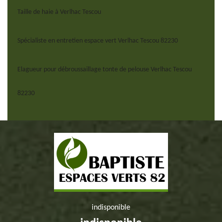
Taille de haie à Verlhac Tescou
Spécialiste en entretien espace vert Verlhac Tescou 82230
Elagueur pour débroussaillage tonte de pelouse Verlhac Tescou
82230
indisponible