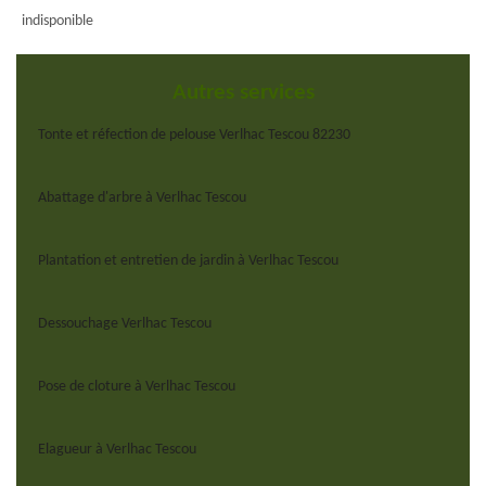
indisponible
Autres services
Tonte et réfection de pelouse Verlhac Tescou 82230
Abattage d'arbre à Verlhac Tescou
Plantation et entretien de jardin à Verlhac Tescou
Dessouchage Verlhac Tescou
Pose de cloture à Verlhac Tescou
Elagueur à Verlhac Tescou