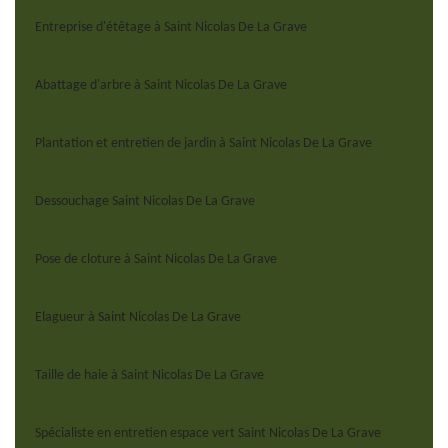
Entreprise d'étêtage à Saint Nicolas De La Grave
Abattage d'arbre à Saint Nicolas De La Grave
Plantation et entretien de jardin à Saint Nicolas De La Grave
Dessouchage Saint Nicolas De La Grave
Pose de cloture à Saint Nicolas De La Grave
Elagueur à Saint Nicolas De La Grave
Taille de haie à Saint Nicolas De La Grave
Spécialiste en entretien espace vert Saint Nicolas De La Grave