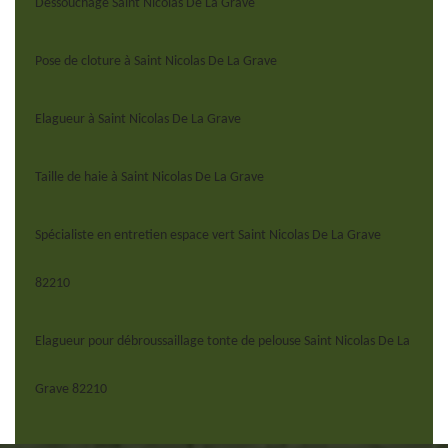
Dessouchage Saint Nicolas De La Grave
Pose de cloture à Saint Nicolas De La Grave
Elagueur à Saint Nicolas De La Grave
Taille de haie à Saint Nicolas De La Grave
Spécialiste en entretien espace vert Saint Nicolas De La Grave
82210
Elagueur pour débroussaillage tonte de pelouse Saint Nicolas De La
Grave 82210