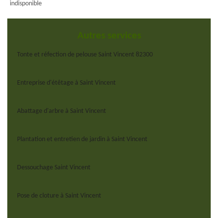
indisponible
Autres services
Tonte et réfection de pelouse Saint Vincent 82300
Entreprise d'étêtage à Saint Vincent
Abattage d'arbre à Saint Vincent
Plantation et entretien de jardin à Saint Vincent
Dessouchage Saint Vincent
Pose de cloture à Saint Vincent