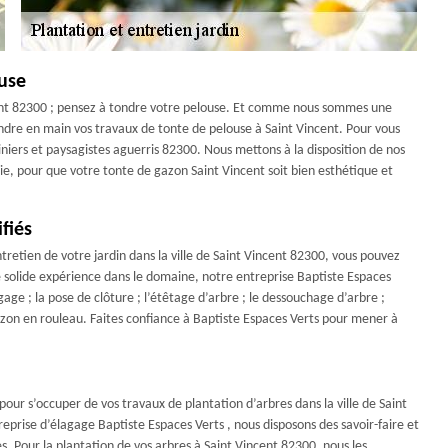
use
cent 82300 ; pensez à tondre votre pelouse. Et comme nous sommes une
ndre en main vos travaux de tonte de pelouse à Saint Vincent. Pour vous
iniers et paysagistes aguerris 82300. Nous mettons à la disposition de nos
gie, pour que votre tonte de gazon Saint Vincent soit bien esthétique et
fiés
ntretien de votre jardin dans la ville de Saint Vincent 82300, vous pouvez
 solide expérience dans le domaine, notre entreprise Baptiste Espaces
ge ; la pose de clôture ; l’étêtage d’arbre ; le dessouchage d’arbre ;
 gazon en rouleau. Faites confiance à Baptiste Espaces Verts pour mener à
our s’occuper de vos travaux de plantation d’arbres dans la ville de Saint
treprise d’élagage Baptiste Espaces Verts , nous disposons des savoir-faire et
 Pour la plantation de vos arbres à Saint Vincent 82300, nous les