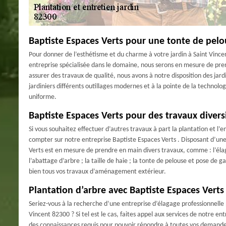
Baptiste Espaces Verts pour une tonte de pelo
Pour donner de l’esthétisme et du charme à votre jardin à Saint Vin
entreprise spécialisée dans le domaine, nous serons en mesure de pre
assurer des travaux de qualité, nous avons à notre disposition des jard
jardiniers différents outillages modernes et à la pointe de la technolo
uniforme.
Baptiste Espaces Verts pour des travaux diversi
Si vous souhaitez effectuer d’autres travaux à part la plantation et l’e
compter sur notre entreprise Baptiste Espaces Verts . Disposant d’une
Verts est en mesure de prendre en main divers travaux, comme : l’élaga
l’abattage d’arbre ; la taille de haie ; la tonte de pelouse et pose de
bien tous vos travaux d’aménagement extérieur.
Plantation d’arbre avec Baptiste Espaces Verts
Seriez-vous à la recherche d’une entreprise d’élagage professionnelle p
Vincent 82300 ? Si tel est le cas, faites appel aux services de notre en
des connaissances requis pour pouvoir répondre à toutes vos demandes.