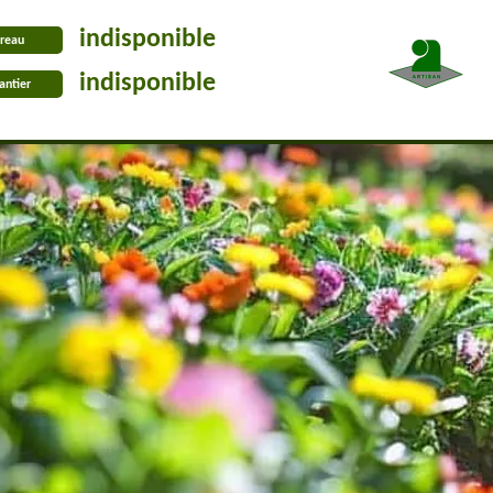
indisponible
reau
indisponible
antier