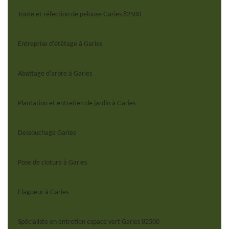
Tonte et réfection de pelouse Garies 82500
Entreprise d'étêtage à Garies
Abattage d'arbre à Garies
Plantation et entretien de jardin à Garies
Dessouchage Garies
Pose de cloture à Garies
Elagueur à Garies
Spécialiste en entretien espace vert Garies 82500