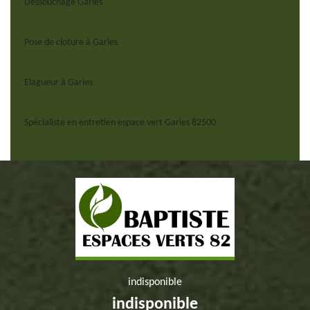
Dessouchage Garies
Pose de cloture à Garies
Elagueur à Garies
Spécialiste en entretien espace vert Garies 82500
indisponible
indisponible