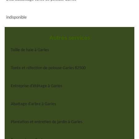
indisponible
Autres services
Taille de haie à Garies
Tonte et réfection de pelouse Garies 82500
Entreprise d'étêtage à Garies
Abattage d'arbre à Garies
Plantation et entretien de jardin à Garies