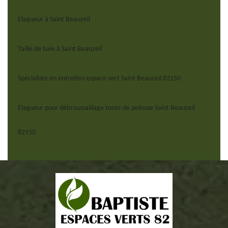
Elagueur à Saint Beauzeil
Taille de haie à Saint Beauzeil
Spécialiste en entretien espace vert Saint Beauzeil 82150
Elagueur pour débroussaillage tonte de pelouse Saint Beauzeil
82150