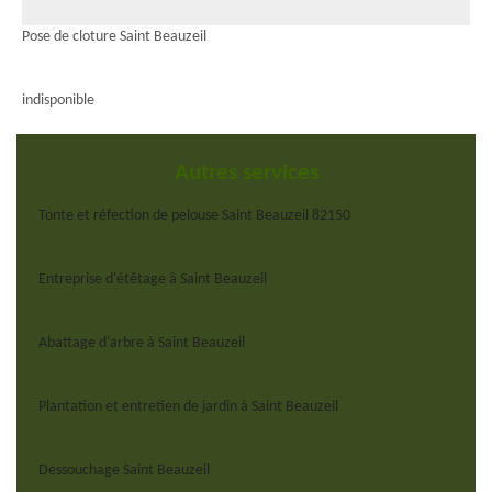
Pose de cloture Saint Beauzeil
indisponible
Autres services
Tonte et réfection de pelouse Saint Beauzeil 82150
Entreprise d'étêtage à Saint Beauzeil
Abattage d'arbre à Saint Beauzeil
Plantation et entretien de jardin à Saint Beauzeil
Dessouchage Saint Beauzeil