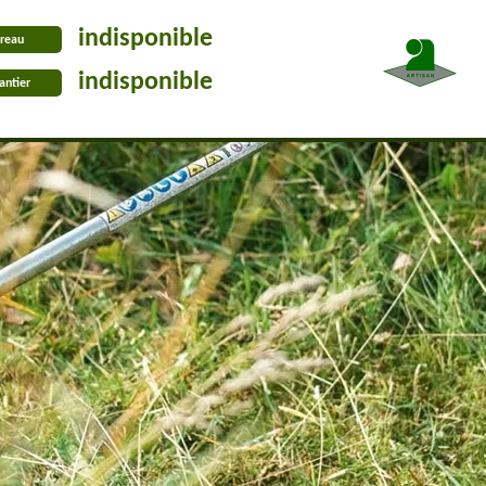
indisponible
reau
indisponible
antier