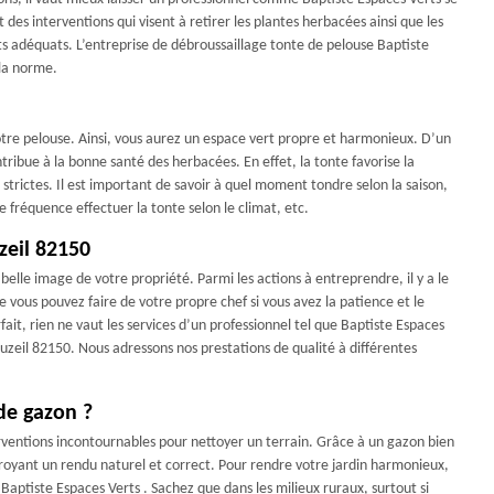
des interventions qui visent à retirer les plantes herbacées ainsi que les
s adéquats. L’entreprise de débroussaillage tonte de pelouse Baptiste
 la norme.
otre pelouse. Ainsi, vous aurez un espace vert propre et harmonieux. D’un
tribue à la bonne santé des herbacées. En effet, la tonte favorise la
strictes. Il est important de savoir à quel moment tondre selon la saison,
 fréquence effectuer la tonte selon le climat, etc.
zeil 82150
belle image de votre propriété. Parmi les actions à entreprendre, il y a le
 vous pouvez faire de votre propre chef si vous avez la patience et le
ait, rien ne vaut les services d’un professionnel tel que Baptiste Espaces
uzeil 82150. Nous adressons nos prestations de qualité à différentes
de gazon ?
erventions incontournables pour nettoyer un terrain. Grâce à un gazon bien
royant un rendu naturel et correct. Pour rendre votre jardin harmonieux,
e Baptiste Espaces Verts . Sachez que dans les milieux ruraux, surtout si