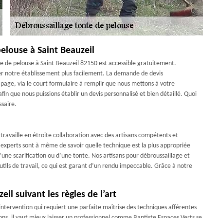
pelouse à Saint Beauzeil
nte de pelouse à Saint Beauzeil 82150 est accessible gratuitement.
r notre établissement plus facilement. La demande de devis
page, via le court formulaire à remplir que nous mettons à votre
in que nous puissions établir un devis personnalisé et bien détaillé. Quoi
ssaire.
travaille en étroite collaboration avec des artisans compétents et
s experts sont à même de savoir quelle technique est la plus appropriée
’une scarification ou d’une tonte. Nos artisans pour débroussaillage et
tils de travail, ce qui est garant d’un rendu impeccable. Grâce à notre
il suivant les règles de l’art
intervention qui requiert une parfaite maîtrise des techniques afférentes
ons, il vaut mieux laisser un professionnel comme Baptiste Espaces Verts se