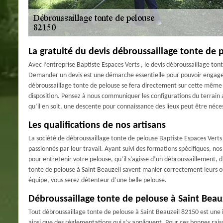
La gratuité du devis débroussaillage tonte de 
Avec l’entreprise Baptiste Espaces Verts , le devis débroussaillage to
Demander un devis est une démarche essentielle pour pouvoir engage
débroussaillage tonte de pelouse se fera directement sur cette même 
disposition. Pensez à nous communiquer les configurations du terrain af
qu’il en soit, une descente pour connaissance des lieux peut être néce
Les qualifications de nos artisans
La société de débroussaillage tonte de pelouse Baptiste Espaces Verts 
passionnés par leur travail. Ayant suivi des formations spécifiques, no
pour entretenir votre pelouse, qu’il s’agisse d’un débroussaillement, d
tonte de pelouse à Saint Beauzeil savent manier correctement leurs ou
équipe, vous serez détenteur d’une belle pelouse.
Débroussaillage tonte de pelouse à Saint Beauze
Tout débroussaillage tonte de pelouse à Saint Beauzeil 82150 est une 
ainsi que des réglementations qui s’y appliquent. Pour ces bonnes rais