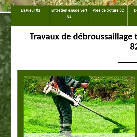
Elagueur 82
Entretien espace vert
Pose de cloture 82
D
82
Travaux de débroussaillage 
8