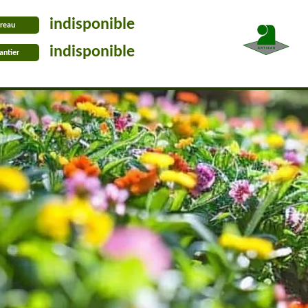
indisponible
reau
indisponible
antier