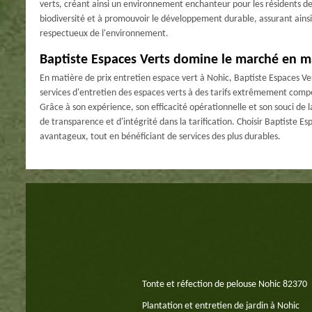
verts, créant ainsi un environnement enchanteur pour les résidents de
biodiversité et à promouvoir le développement durable, assurant ainsi 
respectueux de l'environnement.
Baptiste Espaces Verts domine le marché en ma
En matière de prix entretien espace vert à Nohic, Baptiste Espaces Ver
services d'entretien des espaces verts à des tarifs extrêmement compét
Grâce à son expérience, son efficacité opérationnelle et son souci de la
de transparence et d'intégrité dans la tarification. Choisir Baptiste E
avantageux, tout en bénéficiant de services des plus durables.
Tonte et réfection de pelouse Nohic 82370
Plantation et entretien de jardin à Nohic