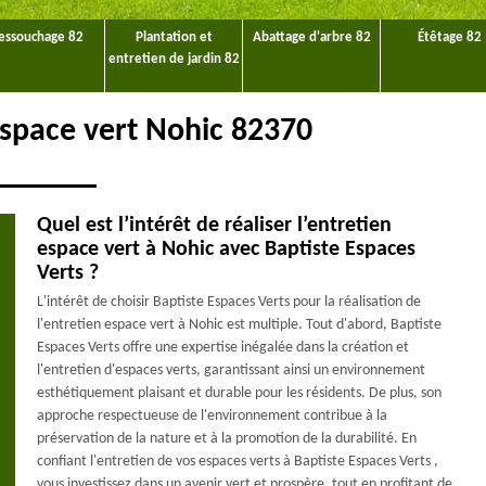
essouchage 82
Plantation et
Abattage d'arbre 82
Étêtage 82
entretien de jardin 82
espace vert Nohic 82370
Quel est l’intérêt de réaliser l’entretien
espace vert à Nohic avec Baptiste Espaces
Verts ?
L'intérêt de choisir Baptiste Espaces Verts pour la réalisation de
l'entretien espace vert à Nohic est multiple. Tout d'abord, Baptiste
Espaces Verts offre une expertise inégalée dans la création et
l'entretien d'espaces verts, garantissant ainsi un environnement
esthétiquement plaisant et durable pour les résidents. De plus, son
approche respectueuse de l'environnement contribue à la
préservation de la nature et à la promotion de la durabilité. En
confiant l'entretien de vos espaces verts à Baptiste Espaces Verts ,
vous investissez dans un avenir vert et prospère, tout en profitant de