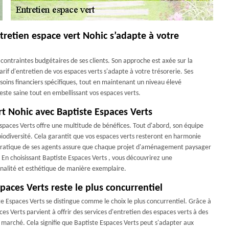
ntretien espace vert Nohic s’adapte à votre
contraintes budgétaires de ses clients. Son approche est axée sur la
 tarif d'entretien de vos espaces verts s'adapte à votre trésorerie. Ses
esoins financiers spécifiques, tout en maintenant un niveau élevé
reste saine tout en embellissant vos espaces verts.
rt Nohic avec Baptiste Espaces Verts
Espaces Verts offre une multitude de bénéfices. Tout d'abord, son équipe
 biodiversité. Cela garantit que vos espaces verts resteront en harmonie
et pratique de ses agents assure que chaque projet d'aménagement paysager
 En choisissant Baptiste Espaces Verts , vous découvrirez une
nnalité et esthétique de manière exemplaire.
spaces Verts reste le plus concurrentiel
te Espaces Verts se distingue comme le choix le plus concurrentiel. Grâce à
es Verts parvient à offrir des services d'entretien des espaces verts à des
 le marché. Cela signifie que Baptiste Espaces Verts peut s'adapter aux