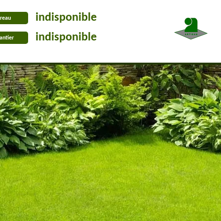
indisponible
reau
indisponible
antier