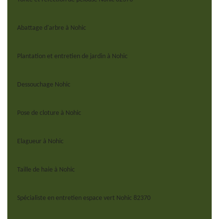
Abattage d'arbre à Nohic
Plantation et entretien de jardin à Nohic
Dessouchage Nohic
Pose de cloture à Nohic
Elagueur à Nohic
Taille de haie à Nohic
Spécialiste en entretien espace vert Nohic 82370