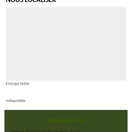
NOUS LOCALISER
Etetage Nohic
indisponible
Autres services
Tonte et réfection de pelouse Nohic 82370