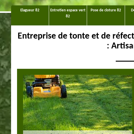
Elagueur 82
Entretien espace vert
Pose de cloture 82
D
82
Entreprise de tonte et de réfe
: Artis