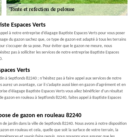
iste Espaces Verts
 appel à notre entreprise d’élagage Baptiste Espaces Verts pour vous poser
usage du gazon sachez que, ce type de gazon est adapté à tous les terrains
our s’occuper de sa pose. Pour éviter que le gazon ne meure, nous
ésitez pas à solliciter les services de notre entreprise Baptiste Espaces
0.
spaces Verts
in à Septfonds 82240 ; n’hésitez pas à faire appel aux services de notre
us aurez un avantage, car il s’adapte aussi bien en gazon d’agrément et en
rise d’élagage Baptiste Espaces Verts vous allez bénéficier d’un résultat
e de gazon en rouleau à Septfonds 82240, faites appel à Baptiste Espaces
 pose de gazon en rouleau 82240
n de jardin dans la ville de Septfonds 82240. Nous avons à notre disposition
zon en rouleau et cela, quelle que soit la surface de votre terrain, la
mpétences et savoir-faire requis, nous pouvons vous assurer que les