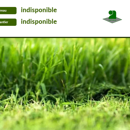
indisponible
reau
indisponible
antier