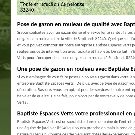
Pose de gazon en rouleau de qualité avec Bapt
Si vous souhaitez avoir un gazon dense et en excellente santé ; faites
un gazon en rouleau dans la ville de Septfonds 82240. Quel que soit l’
et vous pouvez compter sur notre entreprise Baptiste Espaces Verts p
réaliserons cette intervention avec rapidité et habileté. De ce fait, n’h
Verts pour s’occuper de la pose de gazon en rouleau à Septfonds 8224
Une pose de gazon en rouleau avec Baptiste E
Si vous envisagez de vous faire poser un nouveau gazon dans votre jard
entreprise Baptiste Espaces Verts . De plus, avec ce type de gazon vo
décoration. Rassurez-vous, en optant pour les services de notre entrep
fiable et de qualité. De ce fait, pour s’occuper de vos travaux de pos
Verts .
Baptiste Espaces Verts votre professionnel en
Baptiste Espaces Verts est un spécialiste dans le domaine de l’entretie
une équipe de jardinier 82240 qui pourra prendre en main la pose de ga
nature du terrain. Comme ces derniers sont dotés des expériences, co