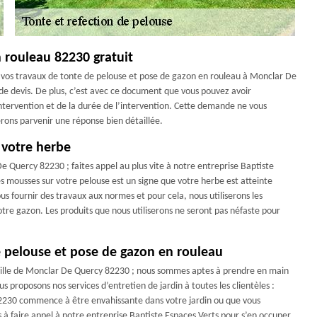
 rouleau 82230 gratuit
 vos travaux de tonte de pelouse et pose de gazon en rouleau à Monclar De
e devis. De plus, c’est avec ce document que vous pouvez avoir
ntervention et de la durée de l’intervention. Cette demande ne vous
erons parvenir une réponse bien détaillée.
 votre herbe
e Quercy 82230 ; faites appel au plus vite à notre entreprise Baptiste
mousses sur votre pelouse est un signe que votre herbe est atteinte
s fournir des travaux aux normes et pour cela, nous utiliserons les
otre gazon. Les produits que nous utiliserons ne seront pas néfaste pour
de pelouse et pose de gazon en rouleau
 ville de Monclar De Quercy 82230 ; nous sommes aptes à prendre en main
s proposons nos services d’entretien de jardin à toutes les clientèles :
 82230 commence à être envahissante dans votre jardin ou que vous
 à faire appel à notre entreprise Baptiste Espaces Verts pour s’en occuper.