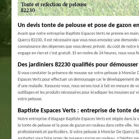
Un devis tonte de pelouse et pose de gazon en
Avant que notre entreprise Baptiste Espaces Verts ne prenne en main
Quercy 82230, il est nécessaire que vous nous envoyiez une demande d
connaissance des dépenses que vous devez prévoir, du coût de notre i
engage en rien et c’est gratuit. Et en moins de 24 heures, nous vous f
Des jardiniers 82230 qualifiés pour démousser
Si vous constater la présence de mousse sur votre pelouse à Monclar D
Espaces Verts pour effectuer un demoussage car le développement des 
d’une maladie. Rassurez-vous, nous serons tout à fait en mesure de vou
outillages et les produits nécessaires pour éradiquer les mousses sur v
votre pelouse.
Baptiste Espaces Verts : entreprise de tonte 
Notre entreprise d’élagage Baptiste Espaces Verts est siégée dans la
la tonte de pelouse et la pose de gazon en rouleau dans cette ville. Nou
professionnels et particuliers. Si votre pelouse à Monclar De Quercy
souhaitez vous faire poser de nouveau gazon en rouleau, n’hésitez pas