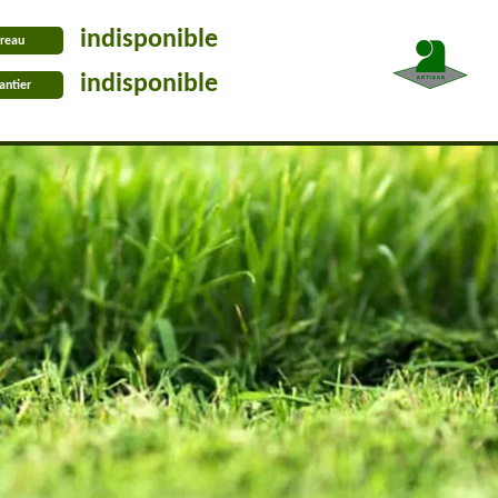
indisponible
reau
indisponible
antier