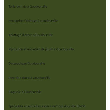
Taille de haie à Goudourville
Entreprise d'étêtage à Goudourville
Abattage d'arbre à Goudourville
Plantation et entretien de jardin à Goudourville
Dessouchage Goudourville
Pose de cloture à Goudourville
Elagueur à Goudourville
Spécialiste en entretien espace vert Goudourville 82400