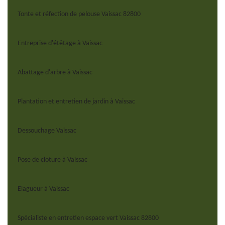
Tonte et réfection de pelouse Vaissac 82800
Entreprise d'étêtage à Vaissac
Abattage d'arbre à Vaissac
Plantation et entretien de jardin à Vaissac
Dessouchage Vaissac
Pose de cloture à Vaissac
Elagueur à Vaissac
Spécialiste en entretien espace vert Vaissac 82800