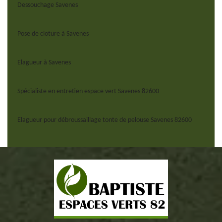
Dessouchage Savenes
Pose de cloture à Savenes
Elagueur à Savenes
Spécialiste en entretien espace vert Savenes 82600
Elagueur pour débroussaillage tonte de pelouse Savenes 82600