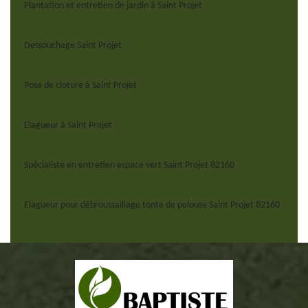
Plantation et entretien de jardin à Saint Projet
Dessouchage Saint Projet
Pose de cloture à Saint Projet
Elagueur à Saint Projet
Spécialiste en entretien espace vert Saint Projet 82160
Elagueur pour débroussaillage tonte de pelouse Saint Projet 82160