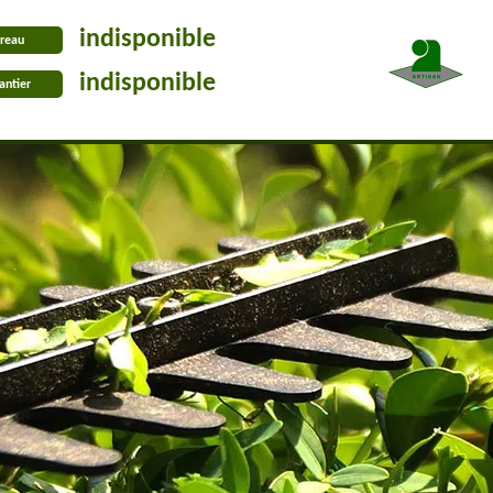
indisponible
reau
indisponible
antier