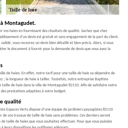
ie à Montagudet.
ler vos haies en fournissant des résultats de qualité. Sachez que chez
ablissement d’un devis est gratuit et sans engagement de la part du client.
 validé, vous recevrez un devis bien détaillé et bien précis. Alors, si vous
léter le document à fournir pour la demande de devis que vous ayez la
ts
ille de haies. En effet, notre tarif pour une taille de haie va dépendre de
z ; la longueur de haie à tailler. Toutefois, notre entreprise Baptiste
 taille de haie dans la ville de Montagudet 82110. Afin de satisfaire notre
r des prestations adaptées à votre budget.
e qualité
ste Espaces Verts dispose d’une équipe de jardiniers paysagistes 82110
r de vos travaux de taille de haie sans problèmes. Ces derniers seront
 de taille de haies que vous souhaitez effectuer. Pour que vous puissiez
à leurs dispositions les outillages adéquats.