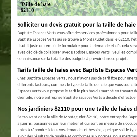
Solliciter un devis gratuit pour la taille de ha
Baptiste Espaces Verts vous offre des services professionnels pour tail
Baptiste Espaces Verts qui se trouve à Montagudet dans le 82110, l’ét
Il suffit juste de remplir le formulaire pour la demande et dès cela sera
avez décidé de collaborer avec Baptiste Espaces Verts , veuillez comp
connaissance sur la totalité des budgets à prévoir dans ce projet.
Tarifs taille de haies avec Baptiste Espaces Ver
Chez Baptiste Espaces Verts , nous n’avons pas de tarif fixe pour une ta
différents facteurs, comme : le type de taille de haie que vous souhaite
Espaces Verts vous propose le tarif le plus bas du marché en travaux de
clientèle, notre entreprise Baptiste Espaces Verts a décidé d’effectue
Nos jardiniers 82110 pour une taille de haies d
Se trouvant dans la ville de Montagudet 82110, notre entreprise Bapti
aguerris, passionnés par leur métier et qui sont en mesure de s’occupe
aptes à répondre à tous vos demandes et besoins, quel que soit le type
avoir des résultats de qualité et conformes aux normes, nous mettrons 