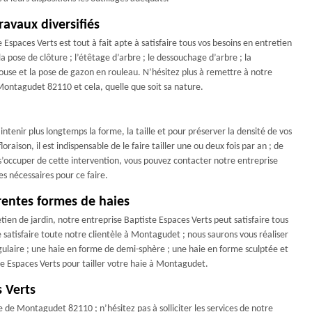
ravaux diversifiés
Espaces Verts est tout à fait apte à satisfaire tous vos besoins en entretien
la pose de clôture ; l’étêtage d’arbre ; le dessouchage d’arbre ; la
elouse et la pose de gazon en rouleau. N’hésitez plus à remettre à notre
 Montagudet 82110 et cela, quelle que soit sa nature.
intenir plus longtemps la forme, la taille et pour préserver la densité de vos
loraison, il est indispensable de le faire tailler une ou deux fois par an ; de
s’occuper de cette intervention, vous pouvez contacter notre entreprise
s nécessaires pour ce faire.
érentes formes de haies
ien de jardin, notre entreprise Baptiste Espaces Verts peut satisfaire tous
e satisfaire toute notre clientèle à Montagudet ; nous saurons vous réaliser
angulaire ; une haie en forme de demi-sphère ; une haie en forme sculptée et
ste Espaces Verts pour tailler votre haie à Montagudet.
s Verts
lle de Montagudet 82110 ; n’hésitez pas à solliciter les services de notre