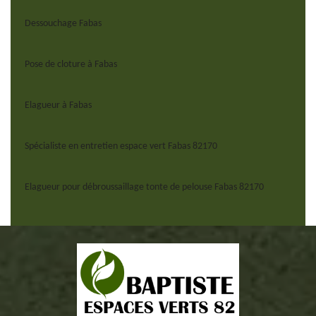
Dessouchage Fabas
Pose de cloture à Fabas
Elagueur à Fabas
Spécialiste en entretien espace vert Fabas 82170
Elagueur pour débroussaillage tonte de pelouse Fabas 82170