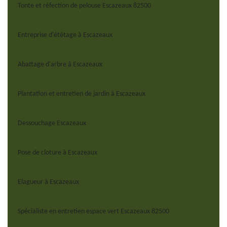
Tonte et réfection de pelouse Escazeaux 82500
Entreprise d'étêtage à Escazeaux
Abattage d'arbre à Escazeaux
Plantation et entretien de jardin à Escazeaux
Dessouchage Escazeaux
Pose de cloture à Escazeaux
Elagueur à Escazeaux
Spécialiste en entretien espace vert Escazeaux 82500