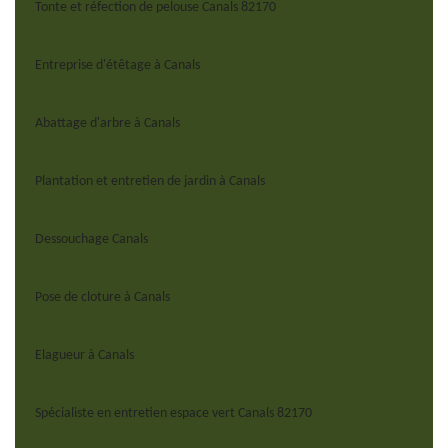
Tonte et réfection de pelouse Canals 82170
Entreprise d'étêtage à Canals
Abattage d'arbre à Canals
Plantation et entretien de jardin à Canals
Dessouchage Canals
Pose de cloture à Canals
Elagueur à Canals
Spécialiste en entretien espace vert Canals 82170