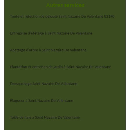
Autres services
Tonte et réfection de pelouse Saint Nazaire De Valentane 82190
Entreprise d'étêtage à Saint Nazaire De Valentane
Abattage d'arbre à Saint Nazaire De Valentane
Plantation et entretien de jardin à Saint Nazaire De Valentane
Dessouchage Saint Nazaire De Valentane
Elagueur à Saint Nazaire De Valentane
Taille de haie à Saint Nazaire De Valentane