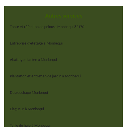
Autres services
Tonte et réfection de pelouse Monbequi 82170
Entreprise d'étêtage à Monbequi
Abattage d'arbre à Monbequi
Plantation et entretien de jardin à Monbequi
Dessouchage Monbequi
Elagueur à Monbequi
Taille de haie à Monbequi