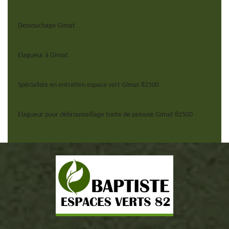
Dessouchage Gimat
Elagueur à Gimat
Spécialiste en entretien espace vert Gimat 82500
Elagueur pour débroussaillage tonte de pelouse Gimat 82500