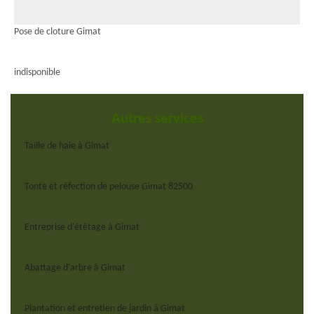
Pose de cloture Gimat
indisponible
Autres services
Taille de haie à Gimat
Tonte et réfection de pelouse Gimat 82500
Entreprise d'étêtage à Gimat
Abattage d'arbre à Gimat
Plantation et entretien de jardin à Gimat