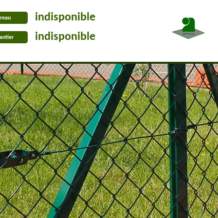
indisponible
reau
indisponible
antier