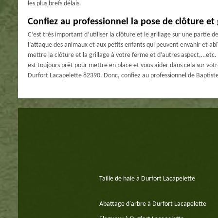
les plus brefs délais.
Confiez au professionnel la pose de clôture et 
C’est très important d’utiliser la clôture et le grillage sur une partie
l’attaque des animaux et aux petits enfants qui peuvent envahir et abî
mettre la clôture et la grillage à votre ferme et d’autres aspect,…etc
est toujours prêt pour mettre en place et vous aider dans cela sur votre
Durfort Lacapelette 82390. Donc, confiez au professionnel de Baptiste 
Taille de haie à Durfort Lacapelette
Abattage d'arbre à Durfort Lacapelette