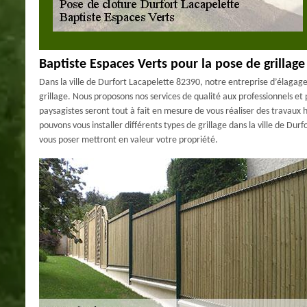
Baptiste Espaces Verts pour la pose de grillage
Dans la ville de Durfort Lacapelette 82390, notre entreprise d’élagage
grillage. Nous proposons nos services de qualité aux professionnels et p
paysagistes seront tout à fait en mesure de vous réaliser des travaux
pouvons vous installer différents types de grillage dans la ville de Du
vous poser mettront en valeur votre propriété.