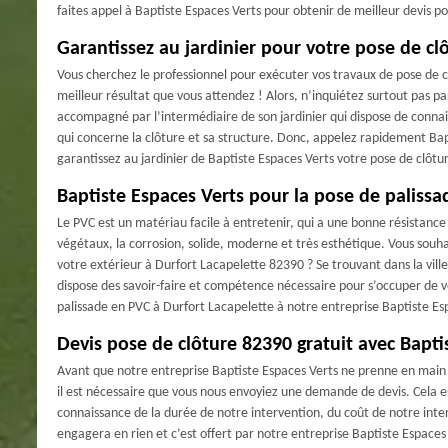
faites appel à Baptiste Espaces Verts pour obtenir de meilleur devis po
Garantissez au jardinier pour votre pose de clô
Vous cherchez le professionnel pour exécuter vos travaux de pose de clô
meilleur résultat que vous attendez ! Alors, n’inquiétez surtout pas pa
accompagné par l’intermédiaire de son jardinier qui dispose de conna
qui concerne la clôture et sa structure. Donc, appelez rapidement Bap
garantissez au jardinier de Baptiste Espaces Verts votre pose de clôtur
Baptiste Espaces Verts pour la pose de paliss
Le PVC est un matériau facile à entretenir, qui a une bonne résistance 
végétaux, la corrosion, solide, moderne et très esthétique. Vous souh
votre extérieur à Durfort Lacapelette 82390 ? Se trouvant dans la vil
dispose des savoir-faire et compétence nécessaire pour s’occuper de v
palissade en PVC à Durfort Lacapelette à notre entreprise Baptiste Esp
Devis pose de clôture 82390 gratuit avec Bapti
Avant que notre entreprise Baptiste Espaces Verts ne prenne en main v
il est nécessaire que vous nous envoyiez une demande de devis. Cela e
connaissance de la durée de notre intervention, du coût de notre int
engagera en rien et c’est offert par notre entreprise Baptiste Espaces 