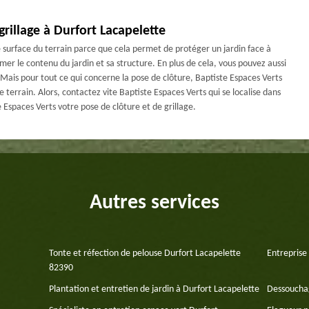
grillage à Durfort Lacapelette
 de surface du terrain parce que cela permet de protéger un jardin face à
mer le contenu du jardin et sa structure. En plus de cela, vous pouvez aussi
. Mais pour tout ce qui concerne la pose de clôture, Baptiste Espaces Verts
 terrain. Alors, contactez vite Baptiste Espaces Verts qui se localise dans
Espaces Verts votre pose de clôture et de grillage.
Autres services
Tonte et réfection de pelouse Durfort Lacapelette
Entreprise
82390
Plantation et entretien de jardin à Durfort Lacapelette
Dessouchag