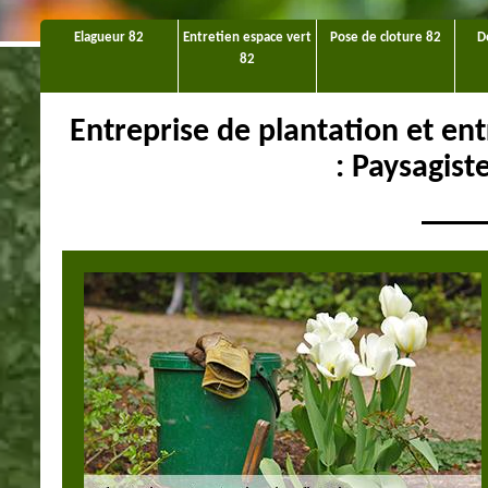
Elagueur 82
Entretien espace vert
Pose de cloture 82
D
82
Entreprise de plantation et en
: Paysagis