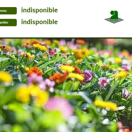
indisponible
reau
indisponible
antier