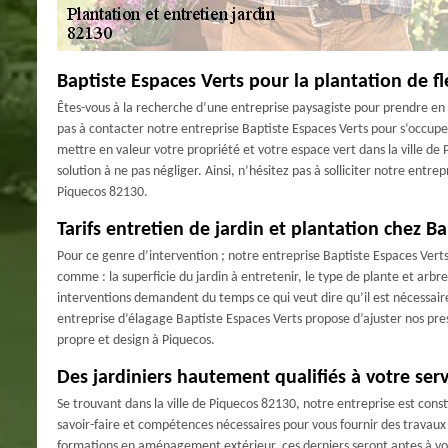
Baptiste Espaces Verts pour la plantation de fl
Êtes-vous à la recherche d’une entreprise paysagiste pour prendre en ma
pas à contacter notre entreprise Baptiste Espaces Verts pour s’occupe
mettre en valeur votre propriété et votre espace vert dans la ville de 
solution à ne pas négliger. Ainsi, n’hésitez pas à solliciter notre entre
Piquecos 82130.
Tarifs entretien de jardin et plantation chez B
Pour ce genre d’intervention ; notre entreprise Baptiste Espaces Verts n’
comme : la superficie du jardin à entretenir, le type de plante et arbre
interventions demandent du temps ce qui veut dire qu’il est nécessaire
entreprise d’élagage Baptiste Espaces Verts propose d’ajuster nos pre
propre et design à Piquecos.
Des jardiniers hautement qualifiés à votre serv
Se trouvant dans la ville de Piquecos 82130, notre entreprise est cons
savoir-faire et compétences nécessaires pour vous fournir des travaux
formations en aménagement extérieur, ces derniers seront aptes à vous