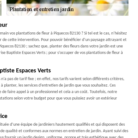
eur
in vos plantations de fleur à Piquecos 82130 ? Si tel est le cas, n’hésitez
r de cette intervention. Pour pouvoir bénéficier d’un paysage attrayant et
Piquecos 82130 ; sachez que, planter des fleurs dans votre jardin est une
prise Baptiste Espaces Verts ; pour s’occuper de vos plantations de fleur à
aptiste Espaces Verts
a pas de tarif fixe ; en effet, nos tarifs varient selon différents critères,
 à planter, les services d’entretien de jardin que vous souhaitez. Ces
 de faire appel à un professionnel et cela a un coût. Toutefois, notre
stations selon votre budget pour que vous puissiez avoir un extérieur
ice
tituée d’une équipe de jardiniers hautement qualifiés et qui disposent des
 de qualité et conformes aux normes en entretien de jardin. Ayant suivi des
 fournir un jardin design, uniforme, propre et très esthétique avec des