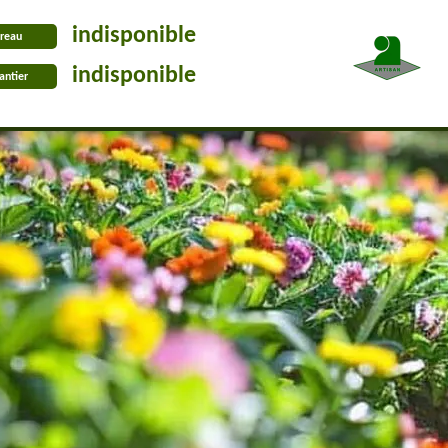
indisponible
reau
indisponible
antier