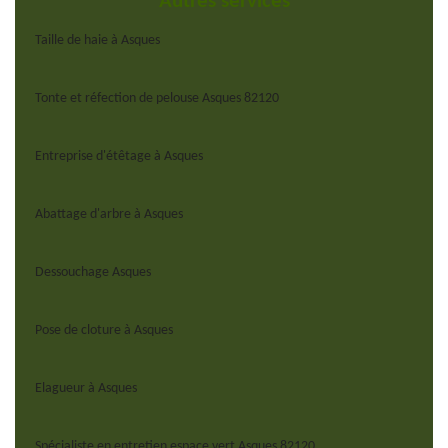
Autres services
Taille de haie à Asques
Tonte et réfection de pelouse Asques 82120
Entreprise d'étêtage à Asques
Abattage d'arbre à Asques
Dessouchage Asques
Pose de cloture à Asques
Elagueur à Asques
Spécialiste en entretien espace vert Asques 82120