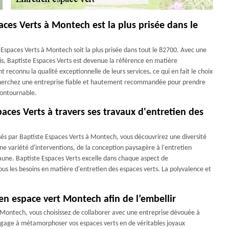
aces Verts à Montech est la plus prisée dans le
e Espaces Verts à Montech soit la plus prisée dans tout le 82700. Avec une
is, Baptiste Espaces Verts est devenue la référence en matière
econnu la qualité exceptionnelle de leurs services, ce qui en fait le choix
recherchez une entreprise fiable et hautement recommandée pour prendre
ncontournable.
aces Verts à travers ses travaux d'entretien des
sés par Baptiste Espaces Verts à Montech, vous découvrirez une diversité
e variété d'interventions, de la conception paysagère à l'entretien
a faune. Baptiste Espaces Verts excelle dans chaque aspect de
s les besoins en matière d'entretien des espaces verts. La polyvalence et
ien espace vert Montech afin de l’embellir
t Montech, vous choisissez de collaborer avec une entreprise dévouée à
ngage à métamorphoser vos espaces verts en de véritables joyaux