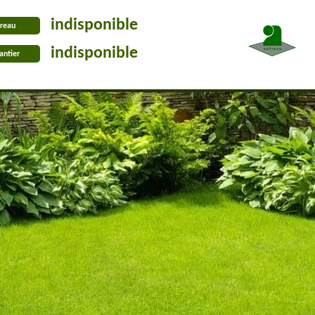
indisponible
reau
indisponible
antier