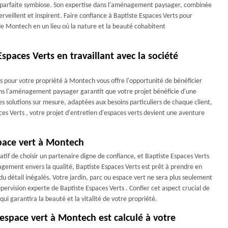
une parfaite symbiose. Son expertise dans l'aménagement paysager, combinée
rveillent et inspirent. Faire confiance à Baptiste Espaces Verts pour
n de Montech en un lieu où la nature et la beauté cohabitent
Espaces Verts en travaillant avec la société
ts pour votre propriété à Montech vous offre l'opportunité de bénéficier
dans l'aménagement paysager garantit que votre projet bénéficie d'une
es solutions sur mesure, adaptées aux besoins particuliers de chaque client,
ces Verts , votre projet d'entretien d'espaces verts devient une aventure
space vert à Montech
ratif de choisir un partenaire digne de confiance, et Baptiste Espaces Verts
agement envers la qualité, Baptiste Espaces Verts est prêt à prendre en
du détail inégalés. Votre jardin, parc ou espace vert ne sera plus seulement
pervision experte de Baptiste Espaces Verts . Confier cet aspect crucial de
ui garantira la beauté et la vitalité de votre propriété.
n espace vert à Montech est calculé à votre