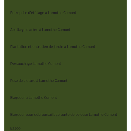
Entreprise d'étêtage à Lamothe Cumont
Abattage d'arbre à Lamothe Cumont
Plantation et entretien de jardin à Lamothe Cumont
Dessouchage Lamothe Cumont
Pose de cloture à Lamothe Cumont
Elagueur à Lamothe Cumont
Elagueur pour débroussaillage tonte de pelouse Lamothe Cumont
82500