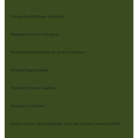
Entreprise d'étêtage à Faudoas
Abattage d'arbre à Faudoas
Plantation et entretien de jardin à Faudoas
Dessouchage Faudoas
Pose de cloture à Faudoas
Elagueur à Faudoas
Elagueur pour débroussaillage tonte de pelouse Faudoas 82500