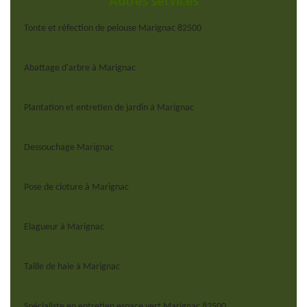
Autres services
Tonte et réfection de pelouse Marignac 82500
Abattage d'arbre à Marignac
Plantation et entretien de jardin à Marignac
Dessouchage Marignac
Pose de cloture à Marignac
Elagueur à Marignac
Taille de haie à Marignac
Spécialiste en entretien espace vert Marignac 82500