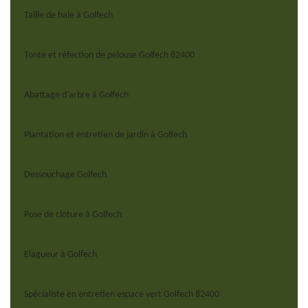
Taille de haie à Golfech
Tonte et réfection de pelouse Golfech 82400
Abattage d'arbre à Golfech
Plantation et entretien de jardin à Golfech
Dessouchage Golfech
Pose de cloture à Golfech
Elagueur à Golfech
Spécialiste en entretien espace vert Golfech 82400