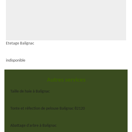
Etetage Balignac
indisponible
Autres services
Taille de haie à Balignac
Tonte et réfection de pelouse Balignac 82120
Abattage d'arbre à Balignac