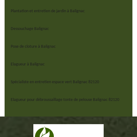
Plantation et entretien de jardin à Balignac
Dessouchage Balignac
Pose de cloture à Balignac
Elagueur à Balignac
Spécialiste en entretien espace vert Balignac 82120
Elagueur pour débroussaillage tonte de pelouse Balignac 82120