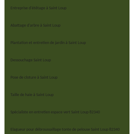
Entreprise d'étêtage à Saint Loup
Abattage d'arbre à Saint Loup
Plantation et entretien de jardin à Saint Loup
Dessouchage Saint Loup
Pose de cloture à Saint Loup
Taille de haie à Saint Loup
Spécialiste en entretien espace vert Saint Loup 82340
Elagueur pour débroussaillage tonte de pelouse Saint Loup 82340