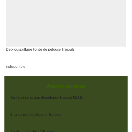
Débroussaillage tonte de pelouse Trejouls
indisponible
Autres services
Tonte et réfection de pelouse Trejouls 82110
Entreprise d'étêtage à Trejouls
Abattage d'arbre à Trejouls