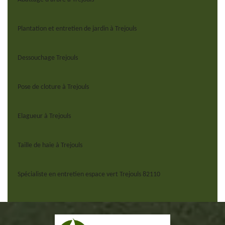
Plantation et entretien de jardin à Trejouls
Dessouchage Trejouls
Pose de cloture à Trejouls
Elagueur à Trejouls
Taille de haie à Trejouls
Spécialiste en entretien espace vert Trejouls 82110